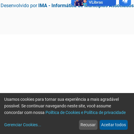
Desenvolvido por
IMA - Informática de Municípios Associados
Usamos cookies para tornar sua experiência a mais agradável
possível. Se continuar navegando neste site, você assume
concordar com nossa
Política de Cookies e Política de privacidade
home
build_circle
event
web
more_horiz
Erro ao enviar informações, por favor tente novamente
Gerenciar Cookies
...
Recusar
Aceitar todos
Início
Serviços
Eventos
Notícias
Mais