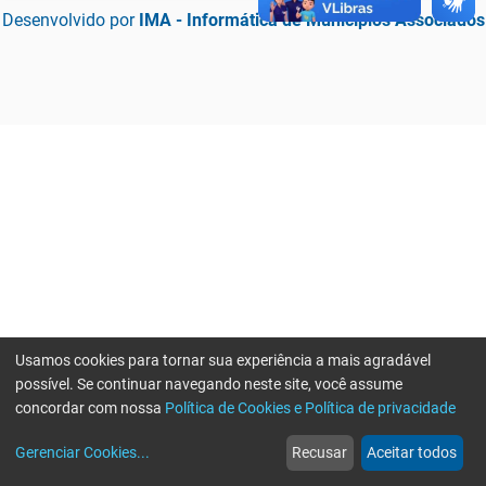
Desenvolvido por
IMA - Informática de Municípios Associados
Usamos cookies para tornar sua experiência a mais agradável
possível. Se continuar navegando neste site, você assume
concordar com nossa
Política de Cookies e Política de privacidade
home
build_circle
event
web
more_horiz
Erro ao enviar informações, por favor tente novamente
Gerenciar Cookies
...
Recusar
Aceitar todos
Início
Serviços
Eventos
Notícias
Mais