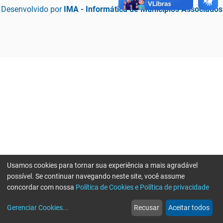
Desenvolvido por
IMA - Informática de Municípios Associados
Usamos cookies para tornar sua experiência a mais agradável
possível. Se continuar navegando neste site, você assume
concordar com nossa
Política de Cookies e Política de privacidade
home
build_circle
event
web
more_horiz
Erro ao enviar informações, por favor tente novamente
Gerenciar Cookies
...
Recusar
Aceitar todos
Início
Serviços
Eventos
Notícias
Mais