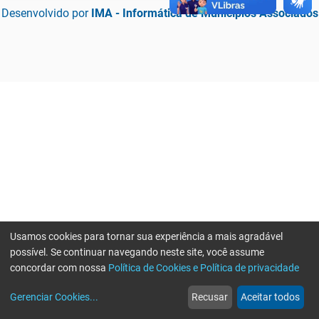
Desenvolvido por
IMA - Informática de Municípios Associados
Usamos cookies para tornar sua experiência a mais agradável
possível. Se continuar navegando neste site, você assume
concordar com nossa
Política de Cookies e Política de privacidade
home
build_circle
event
web
more_horiz
Erro ao enviar informações, por favor tente novamente
Gerenciar Cookies
...
Recusar
Aceitar todos
Início
Serviços
Eventos
Notícias
Mais