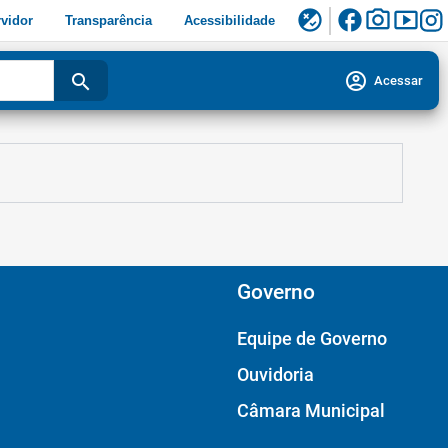
facebook
photo_camera
smart_display
flaky
vidor
Transparência
Acessibilidade
account_circle
search
Acessar
Governo
Equipe de Governo
Ouvidoria
Câmara Municipal