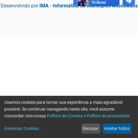
Desenvolvido por
IMA - Informática de Municípios Associados
Usamos cookies para tornar sua experiência a mais agradável
possível. Se continuar navegando neste site, você assume
concordar com nossa
Política de Cookies e Política de privacidade
home
build_circle
event
web
more_horiz
Erro ao enviar informações, por favor tente novamente
Gerenciar Cookies
...
Recusar
Aceitar todos
Início
Serviços
Eventos
Notícias
Mais