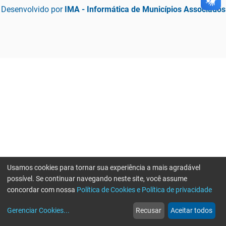
Desenvolvido por
IMA - Informática de Municípios Associados
Usamos cookies para tornar sua experiência a mais agradável
possível. Se continuar navegando neste site, você assume
concordar com nossa
Política de Cookies e Política de privacidade
home
build_circle
event
web
more_horiz
Erro ao enviar informações, por favor tente novamente
Gerenciar Cookies
...
Recusar
Aceitar todos
Início
Serviços
Eventos
Notícias
Mais