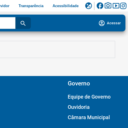
facebook
photo_camera
smart_display
flaky
vidor
Transparência
Acessibilidade
account_circle
search
Acessar
Governo
Equipe de Governo
Ouvidoria
Câmara Municipal