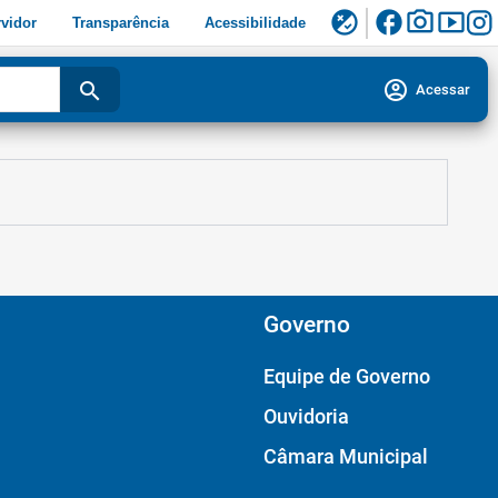
facebook
photo_camera
smart_display
flaky
vidor
Transparência
Acessibilidade
account_circle
search
Acessar
Governo
Equipe de Governo
Ouvidoria
Câmara Municipal