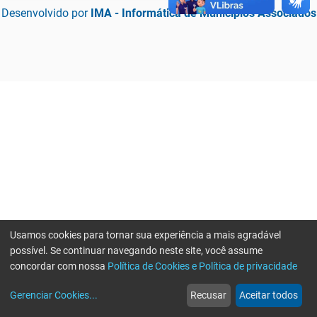
Desenvolvido por
IMA - Informática de Municípios Associados
Usamos cookies para tornar sua experiência a mais agradável
possível. Se continuar navegando neste site, você assume
concordar com nossa
Política de Cookies e Política de privacidade
home
build_circle
event
web
more_horiz
Erro ao enviar informações, por favor tente novamente
Gerenciar Cookies
...
Recusar
Aceitar todos
Início
Serviços
Eventos
Notícias
Mais