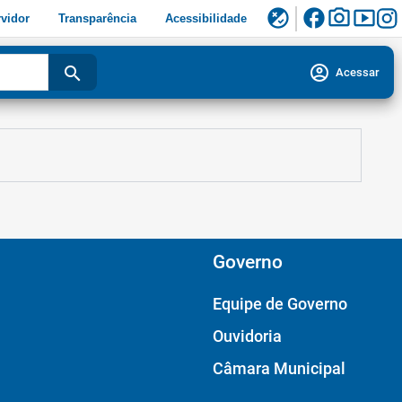
facebook
photo_camera
smart_display
flaky
vidor
Transparência
Acessibilidade
account_circle
search
Acessar
Governo
Equipe de Governo
Ouvidoria
Câmara Municipal