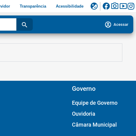
facebook
photo_camera
smart_display
flaky
vidor
Transparência
Acessibilidade
account_circle
search
Acessar
Governo
Equipe de Governo
Ouvidoria
Câmara Municipal