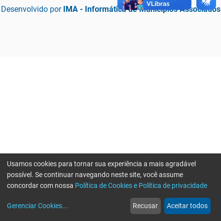
Desenvolvido por
IMA - Informática de Municípios Associados
Usamos cookies para tornar sua experiência a mais agradável
possível. Se continuar navegando neste site, você assume
concordar com nossa
Política de Cookies e Política de privacidade
home
build_circle
event
web
more_horiz
Erro ao enviar informações, por favor tente novamente
Gerenciar Cookies
...
Recusar
Aceitar todos
Início
Serviços
Eventos
Notícias
Mais