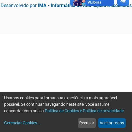
Desenvolvido por
IMA - Informática de Municípios Associados
Usamos cookies para tornar sua experiência a mais agradável
possível. Se continuar navegando neste site, você assume
concordar com nossa
Política de Cookies e Política de privacidade
home
build_circle
event
web
more_horiz
Erro ao enviar informações, por favor tente novamente
Gerenciar Cookies
...
Recusar
Aceitar todos
Início
Serviços
Eventos
Notícias
Mais