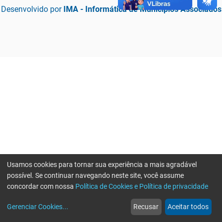
Desenvolvido por
IMA - Informática de Municípios Associados
Usamos cookies para tornar sua experiência a mais agradável
possível. Se continuar navegando neste site, você assume
concordar com nossa
Política de Cookies e Política de privacidade
home
build_circle
event
web
more_horiz
Erro ao enviar informações, por favor tente novamente
Gerenciar Cookies
...
Recusar
Aceitar todos
Início
Serviços
Eventos
Notícias
Mais