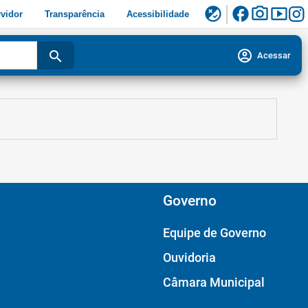
facebook
photo_camera
smart_display
flaky
vidor
Transparência
Acessibilidade
account_circle
search
Acessar
Governo
Equipe de Governo
Ouvidoria
Câmara Municipal