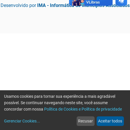
Desenvolvido por
IMA - Informática de Municípios Associados
Usamos cookies para tornar sua experiência a mais agradável
possível. Se continuar navegando neste site, você assume
concordar com nossa
Política de Cookies e Política de privacidade
home
build_circle
event
web
more_horiz
Erro ao enviar informações, por favor tente novamente
Gerenciar Cookies
...
Recusar
Aceitar todos
Início
Serviços
Eventos
Notícias
Mais