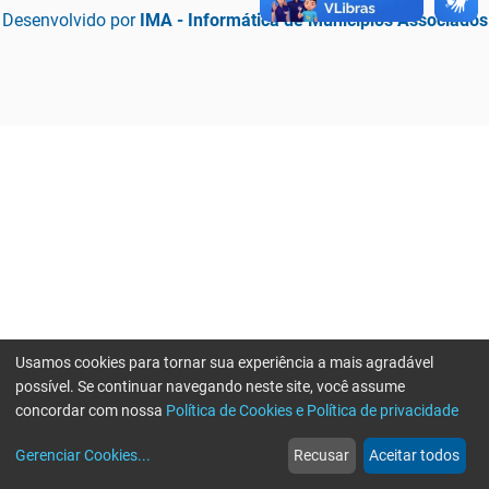
Desenvolvido por
IMA - Informática de Municípios Associados
Usamos cookies para tornar sua experiência a mais agradável
possível. Se continuar navegando neste site, você assume
concordar com nossa
Política de Cookies e Política de privacidade
home
build_circle
event
web
more_horiz
Erro ao enviar informações, por favor tente novamente
Gerenciar Cookies
...
Recusar
Aceitar todos
Início
Serviços
Eventos
Notícias
Mais