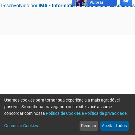
Desenvolvido por
IMA - Informática de Municípios Associados
Usamos cookies para tornar sua experiência a mais agradável
possível. Se continuar navegando neste site, você assume
concordar com nossa
Política de Cookies e Política de privacidade
home
build_circle
event
web
more_horiz
Erro ao enviar informações, por favor tente novamente
Gerenciar Cookies
...
Recusar
Aceitar todos
Início
Serviços
Eventos
Notícias
Mais