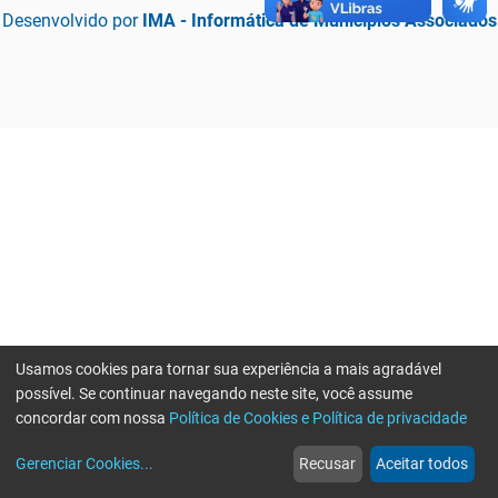
Desenvolvido por
IMA - Informática de Municípios Associados
Usamos cookies para tornar sua experiência a mais agradável
possível. Se continuar navegando neste site, você assume
concordar com nossa
Política de Cookies e Política de privacidade
home
build_circle
event
web
more_horiz
Erro ao enviar informações, por favor tente novamente
Gerenciar Cookies
...
Recusar
Aceitar todos
Início
Serviços
Eventos
Notícias
Mais