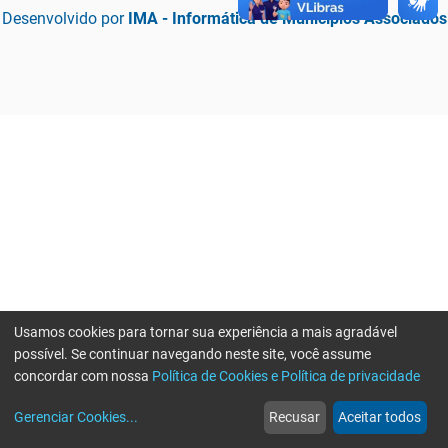
Desenvolvido por
IMA - Informática de Municípios Associados
Usamos cookies para tornar sua experiência a mais agradável
possível. Se continuar navegando neste site, você assume
concordar com nossa
Política de Cookies e Política de privacidade
home
build_circle
event
web
more_horiz
Erro ao enviar informações, por favor tente novamente
Gerenciar Cookies
...
Recusar
Aceitar todos
Início
Serviços
Eventos
Notícias
Mais