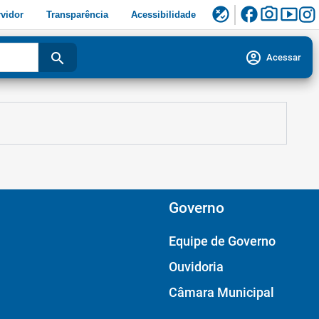
facebook
photo_camera
smart_display
flaky
vidor
Transparência
Acessibilidade
account_circle
search
Acessar
Governo
Equipe de Governo
Ouvidoria
Câmara Municipal