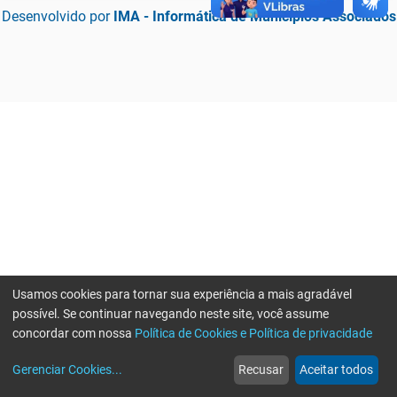
Desenvolvido por
IMA - Informática de Municípios Associados
Usamos cookies para tornar sua experiência a mais agradável
possível. Se continuar navegando neste site, você assume
concordar com nossa
Política de Cookies e Política de privacidade
home
build_circle
event
web
more_horiz
Erro ao enviar informações, por favor tente novamente
Gerenciar Cookies
...
Recusar
Aceitar todos
Início
Serviços
Eventos
Notícias
Mais