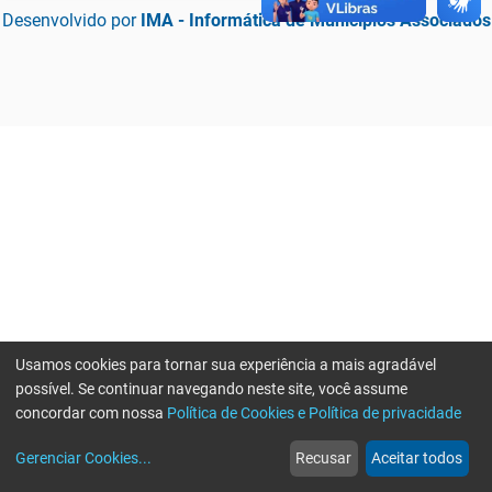
Desenvolvido por
IMA - Informática de Municípios Associados
Usamos cookies para tornar sua experiência a mais agradável
possível. Se continuar navegando neste site, você assume
concordar com nossa
Política de Cookies e Política de privacidade
home
build_circle
event
web
more_horiz
Erro ao enviar informações, por favor tente novamente
Gerenciar Cookies
...
Recusar
Aceitar todos
Início
Serviços
Eventos
Notícias
Mais