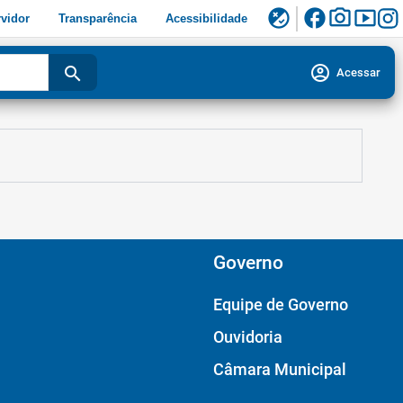
facebook
photo_camera
smart_display
flaky
vidor
Transparência
Acessibilidade
account_circle
search
Acessar
Governo
Equipe de Governo
Ouvidoria
Câmara Municipal