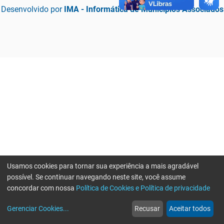
Desenvolvido por
IMA - Informática de Municípios Associados
Usamos cookies para tornar sua experiência a mais agradável
possível. Se continuar navegando neste site, você assume
concordar com nossa
Política de Cookies e Política de privacidade
home
build_circle
event
web
more_horiz
Erro ao enviar informações, por favor tente novamente
Gerenciar Cookies
...
Recusar
Aceitar todos
Início
Serviços
Eventos
Notícias
Mais