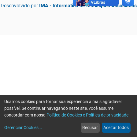
Desenvolvido por
IMA - Informática de Municípios Associados
Usamos cookies para tornar sua experiência a mais agradável
possível. Se continuar navegando neste site, você assume
concordar com nossa
Política de Cookies e Política de privacidade
home
build_circle
event
web
more_horiz
Erro ao enviar informações, por favor tente novamente
Gerenciar Cookies
...
Recusar
Aceitar todos
Início
Serviços
Eventos
Notícias
Mais