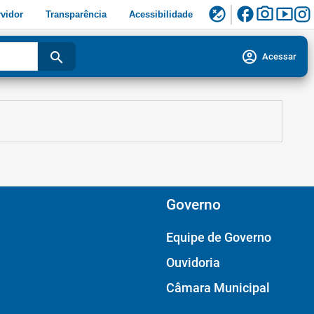
facebook
photo_camera
smart_display
flaky
vidor
Transparência
Acessibilidade
account_circle
search
Acessar
Governo
Equipe de Governo
Ouvidoria
Câmara Municipal