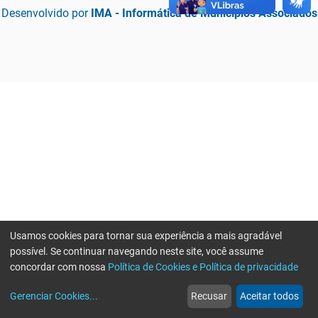
Desenvolvido por
IMA - Informática de Municípios Associados
Usamos cookies para tornar sua experiência a mais agradável
possível. Se continuar navegando neste site, você assume
concordar com nossa
Política de Cookies e Política de privacidade
home
build_circle
event
web
more_horiz
Erro ao enviar informações, por favor tente novamente
Gerenciar Cookies
...
Recusar
Aceitar todos
Início
Serviços
Eventos
Notícias
Mais