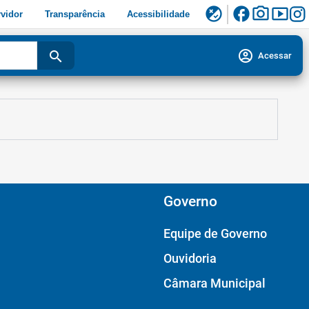
facebook
photo_camera
smart_display
flaky
vidor
Transparência
Acessibilidade
account_circle
search
Acessar
Governo
Equipe de Governo
Ouvidoria
Câmara Municipal