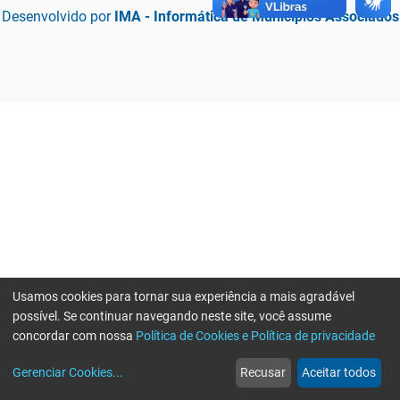
Desenvolvido por
IMA - Informática de Municípios Associados
Usamos cookies para tornar sua experiência a mais agradável
possível. Se continuar navegando neste site, você assume
concordar com nossa
Política de Cookies e Política de privacidade
home
build_circle
event
web
more_horiz
Erro ao enviar informações, por favor tente novamente
Gerenciar Cookies
...
Recusar
Aceitar todos
Início
Serviços
Eventos
Notícias
Mais