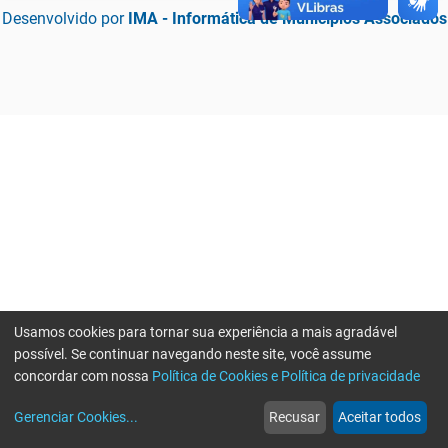
Desenvolvido por
IMA - Informática de Municípios Associados
Usamos cookies para tornar sua experiência a mais agradável
possível. Se continuar navegando neste site, você assume
concordar com nossa
Política de Cookies e Política de privacidade
home
build_circle
event
web
more_horiz
Erro ao enviar informações, por favor tente novamente
Gerenciar Cookies
...
Recusar
Aceitar todos
Início
Serviços
Eventos
Notícias
Mais