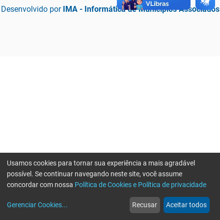
Desenvolvido por
IMA - Informática de Municípios Associados
Usamos cookies para tornar sua experiência a mais agradável
possível. Se continuar navegando neste site, você assume
concordar com nossa
Política de Cookies e Política de privacidade
home
build_circle
event
web
more_horiz
Erro ao enviar informações, por favor tente novamente
Gerenciar Cookies
...
Recusar
Aceitar todos
Início
Serviços
Eventos
Notícias
Mais