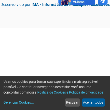
Desenvolvido por
IMA - Informática de Municípios Associados
Usamos cookies para tornar sua experiência a mais agradável
possível. Se continuar navegando neste site, você assume
concordar com nossa
Política de Cookies e Política de privacidade
home
build_circle
event
web
more_horiz
Erro ao enviar informações, por favor tente novamente
Gerenciar Cookies
...
Recusar
Aceitar todos
Início
Serviços
Eventos
Notícias
Mais