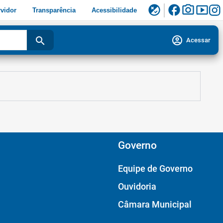
facebook
photo_camera
smart_display
flaky
vidor
Transparência
Acessibilidade
account_circle
search
Acessar
Governo
Equipe de Governo
Ouvidoria
Câmara Municipal