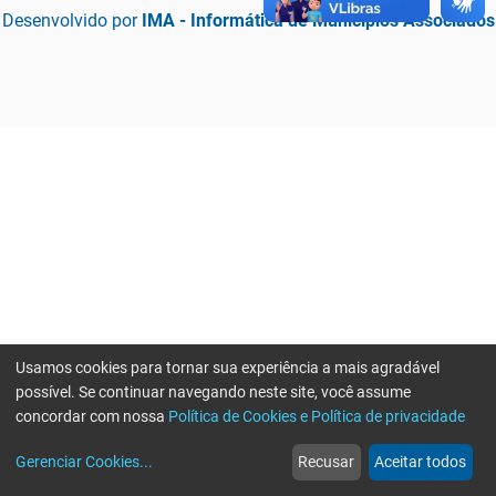
Desenvolvido por
IMA - Informática de Municípios Associados
Usamos cookies para tornar sua experiência a mais agradável
possível. Se continuar navegando neste site, você assume
concordar com nossa
Política de Cookies e Política de privacidade
home
build_circle
event
web
more_horiz
Erro ao enviar informações, por favor tente novamente
Gerenciar Cookies
...
Recusar
Aceitar todos
Início
Serviços
Eventos
Notícias
Mais