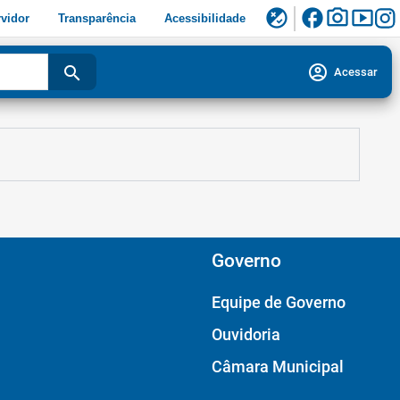
facebook
photo_camera
smart_display
flaky
vidor
Transparência
Acessibilidade
account_circle
search
Acessar
Governo
Equipe de Governo
Ouvidoria
Câmara Municipal