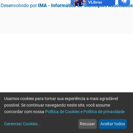
Desenvolvido por
IMA - Informática de Municípios Associados
Usamos cookies para tornar sua experiência a mais agradável
possível. Se continuar navegando neste site, você assume
concordar com nossa
Política de Cookies e Política de privacidade
home
build_circle
event
web
more_horiz
Erro ao enviar informações, por favor tente novamente
Gerenciar Cookies
...
Recusar
Aceitar todos
Início
Serviços
Eventos
Notícias
Mais