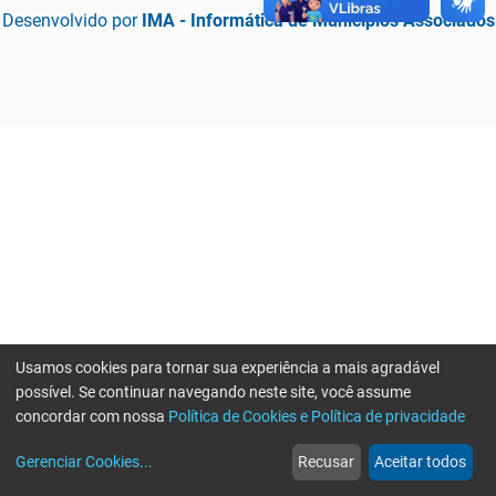
Desenvolvido por
IMA - Informática de Municípios Associados
Usamos cookies para tornar sua experiência a mais agradável
possível. Se continuar navegando neste site, você assume
concordar com nossa
Política de Cookies e Política de privacidade
home
build_circle
event
web
more_horiz
Erro ao enviar informações, por favor tente novamente
Gerenciar Cookies
...
Recusar
Aceitar todos
Início
Serviços
Eventos
Notícias
Mais