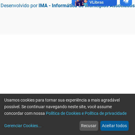
Desenvolvido por
IMA - Informática de Municípios Associados
Usamos cookies para tornar sua experiência a mais agradável
possível. Se continuar navegando neste site, você assume
concordar com nossa
Política de Cookies e Política de privacidade
home
build_circle
event
web
more_horiz
Erro ao enviar informações, por favor tente novamente
Gerenciar Cookies
...
Recusar
Aceitar todos
Início
Serviços
Eventos
Notícias
Mais