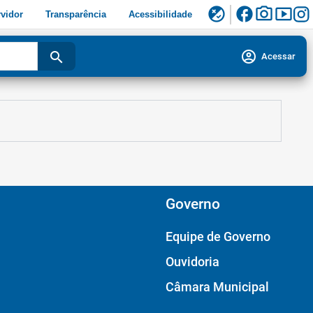
facebook
photo_camera
smart_display
flaky
vidor
Transparência
Acessibilidade
account_circle
search
Acessar
Governo
Equipe de Governo
Ouvidoria
Câmara Municipal