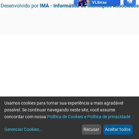
Desenvolvido por
IMA - Informática de Municípios Associados
Usamos cookies para tornar sua experiência a mais agradável
possível. Se continuar navegando neste site, você assume
concordar com nossa
Política de Cookies e Política de privacidade
home
build_circle
event
web
more_horiz
Erro ao enviar informações, por favor tente novamente
Gerenciar Cookies
...
Recusar
Aceitar todos
Início
Serviços
Eventos
Notícias
Mais