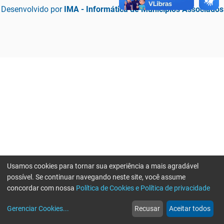
Desenvolvido por
IMA - Informática de Municípios Associados
Usamos cookies para tornar sua experiência a mais agradável
possível. Se continuar navegando neste site, você assume
concordar com nossa
Política de Cookies e Política de privacidade
home
build_circle
event
web
more_horiz
Erro ao enviar informações, por favor tente novamente
Gerenciar Cookies
...
Recusar
Aceitar todos
Início
Serviços
Eventos
Notícias
Mais