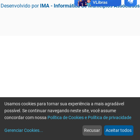
Desenvolvido por
IMA - Informática de Municípios Associados
Usamos cookies para tornar sua experiência a mais agradável
possível. Se continuar navegando neste site, você assume
concordar com nossa
Política de Cookies e Política de privacidade
home
build_circle
event
web
more_horiz
Erro ao enviar informações, por favor tente novamente
Gerenciar Cookies
...
Recusar
Aceitar todos
Início
Serviços
Eventos
Notícias
Mais