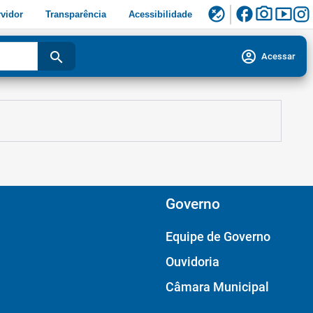
facebook
photo_camera
smart_display
flaky
vidor
Transparência
Acessibilidade
account_circle
search
Acessar
Governo
Equipe de Governo
Ouvidoria
Câmara Municipal