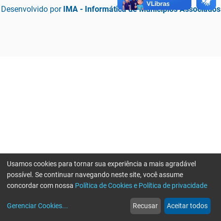
Desenvolvido por
IMA - Informática de Municípios Associados
Usamos cookies para tornar sua experiência a mais agradável
possível. Se continuar navegando neste site, você assume
concordar com nossa
Política de Cookies e Política de privacidade
home
build_circle
event
web
more_horiz
Erro ao enviar informações, por favor tente novamente
Gerenciar Cookies
...
Recusar
Aceitar todos
Início
Serviços
Eventos
Notícias
Mais