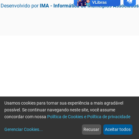
Desenvolvido por
IMA - Informática de Municípios Associados
Usamos cookies para tornar sua experiência a mais agradável
possível. Se continuar navegando neste site, você assume
concordar com nossa
Política de Cookies e Política de privacidade
home
build_circle
event
web
more_horiz
Erro ao enviar informações, por favor tente novamente
Gerenciar Cookies
...
Recusar
Aceitar todos
Início
Serviços
Eventos
Notícias
Mais