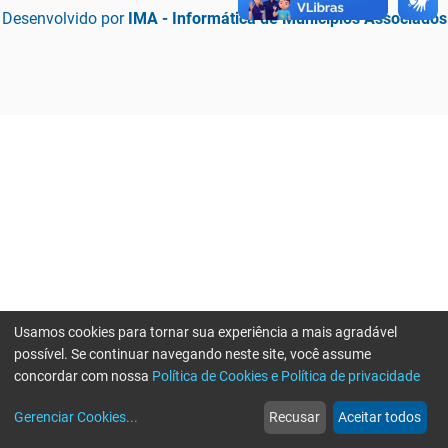
Desenvolvido por
IMA - Informática de Municípios Associados
Usamos cookies para tornar sua experiência a mais agradável
possível. Se continuar navegando neste site, você assume
concordar com nossa
Política de Cookies e Política de privacidade
home
build_circle
event
web
more_horiz
Erro ao enviar informações, por favor tente novamente
Gerenciar Cookies
...
Recusar
Aceitar todos
Início
Serviços
Eventos
Notícias
Mais