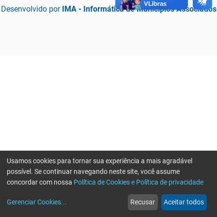
Desenvolvido por
IMA - Informática de Municípios Associados
Usamos cookies para tornar sua experiência a mais agradável
possível. Se continuar navegando neste site, você assume
concordar com nossa
Política de Cookies e Política de privacidade
home
build_circle
event
web
more_horiz
Erro ao enviar informações, por favor tente novamente
Gerenciar Cookies
...
Recusar
Aceitar todos
Início
Serviços
Eventos
Notícias
Mais