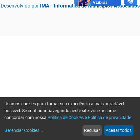
Desenvolvido por
IMA - Informática de Municípios Associados
Usamos cookies para tornar sua experiência a mais agradável
possível. Se continuar navegando neste site, você assume
concordar com nossa
Política de Cookies e Política de privacidade
home
build_circle
event
web
more_horiz
Erro ao enviar informações, por favor tente novamente
Gerenciar Cookies
...
Recusar
Aceitar todos
Início
Serviços
Eventos
Notícias
Mais